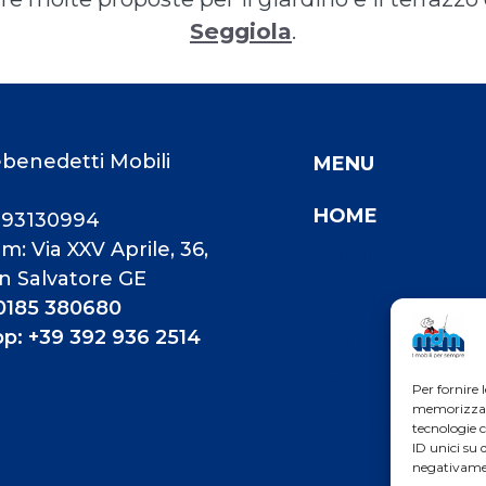
Seggiola
.
benedetti Mobili
MENU
HOME
193130994
: Via XXV Aprile, 36,
CHI SIAMO
n Salvatore GE
CATALOGO PRO
 0185 380680
: +39 392 936 2514
OCCASIONI
NOVITA'
Per fornire 
memorizzare 
BRAND
tecnologie 
ID unici su 
negativamen