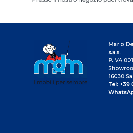
Mario De
s.a.s.
P.IVA 00
Showroom
16030 Sa
Tel: +39
WhatsApp