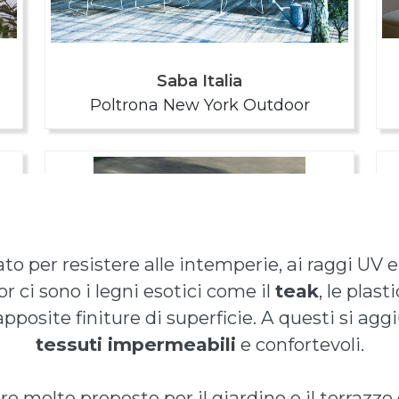
ato per resistere alle intemperie, ai raggi UV e
or ci sono i legni esotici come il
teak
, le plas
apposite finiture di superficie. A questi si a
tessuti impermeabili
e confortevoli.
re molte proposte per il giardino e il terrazz