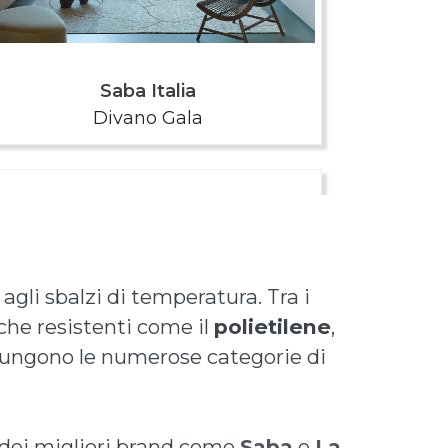
 agli sbalzi di temperatura. Tra i
tiche resistenti come il
polietilene
,
ggiungono le numerose categorie di
o dei migliori brand come
Saba
e
La